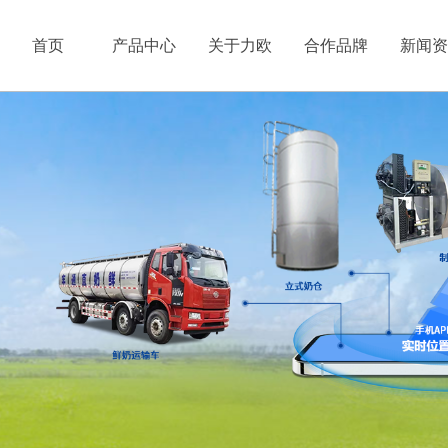
HOME
PRODUCT
ABOUT
BRAND
NEW
首页
产品中心
关于力欧
合作品牌
新闻资
鲜奶运输车
公司简介
联系方式
制冷罐/冷藏罐
资质荣誉
在线留言
立式奶仓
企业文化
地图导航
冰水速冷设备
车间生产设备
TMR饲料搅拌车
收奶平台