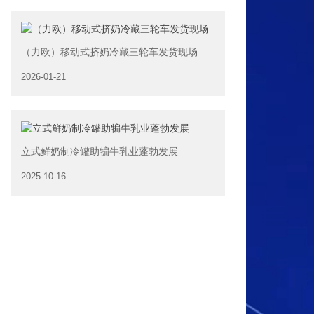
（力欧）移动式挤奶冷藏三轮车发货现场
2026-01-21
立式鲜奶制冷罐助犏牛乳业蓬勃发展
2025-10-16