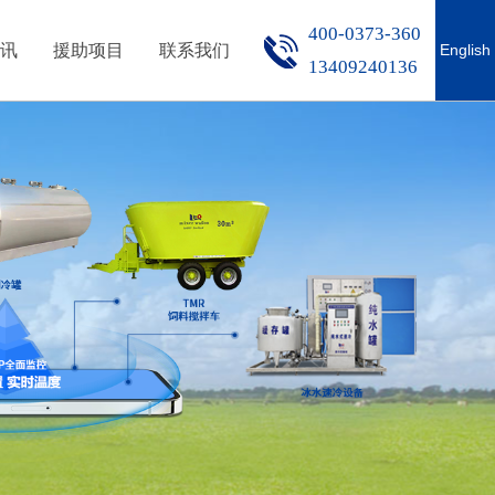
S
HONOR
CONTACT
400-0373-360
讯
援助项目
联系我们
English
13409240136