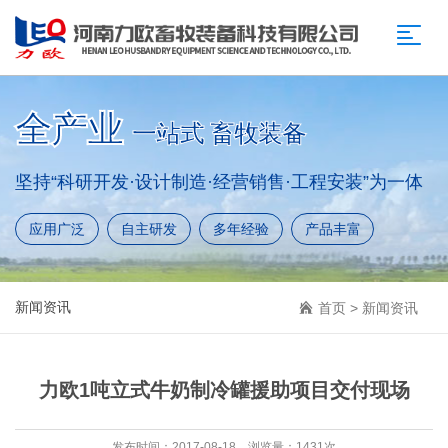
全产业
一站式 畜牧装备
坚持“科研开发·设计制造·经营销售·工程安装”为一体
应用广泛
自主研发
多年经验
产品丰富
新闻资讯
首页
>
新闻资讯
力欧1吨立式牛奶制冷罐援助项目交付现场
发布时间：2017-08-18 浏览量：1431次