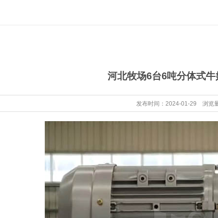
河北牧场6台6吨分体式
发布时间：2024-01-29 浏览