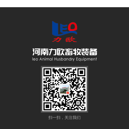
扫一扫，关注我们