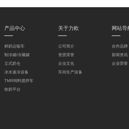
产品中心
关于力欧
网站导
鲜奶运输车
公司简介
合作品牌
制冷罐/冷藏罐
资质荣誉
新闻资讯
立式奶仓
企业文化
企业荣誉
冰水速冷设备
车间生产设备
TMR饲料搅拌车
收奶平台