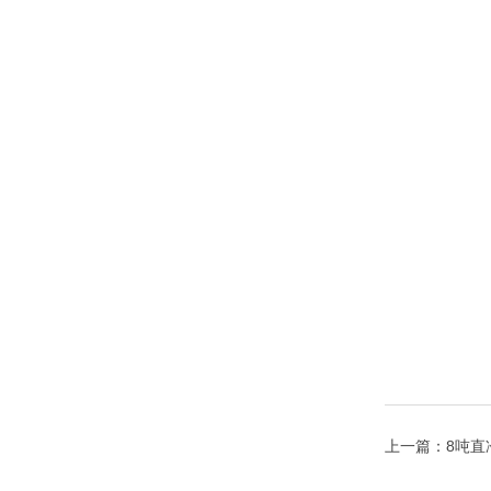
上一篇：
8吨直