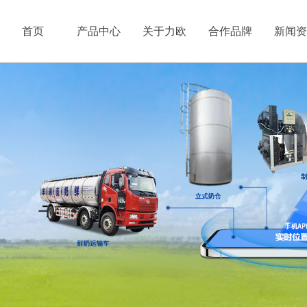
HOME
PRODUCT
ABOUT
BRAND
NEW
首页
产品中心
关于力欧
合作品牌
新闻资
鲜奶运输车
公司简介
联系方式
制冷罐/冷藏罐
资质荣誉
在线留言
立式奶仓
企业文化
地图导航
冰水速冷设备
车间生产设备
TMR饲料搅拌车
收奶平台