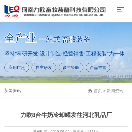
全产业
一站式 畜牧装备
坚持“科研开发·设计制造·经营销售·工程安装”为一体
应用广泛
自主研发
多年经验
产品丰富
新闻资讯
首页
>
新闻资讯
力欧8台牛奶冷却罐发往河北乳品厂
发布时间：2019-09-04 浏览量：1443次