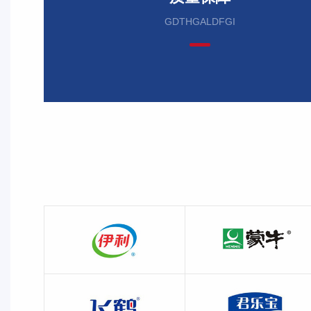
GDTHGALDFGI