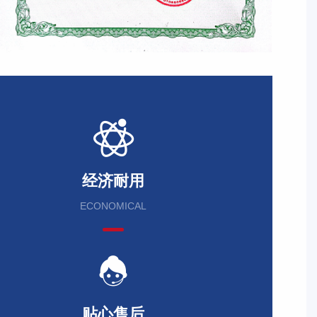
经济耐用
ECONOMICAL
贴心售后