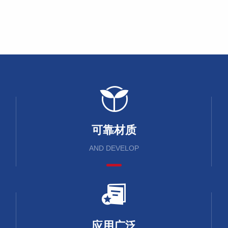
可靠材质
AND DEVELOP
应用广泛