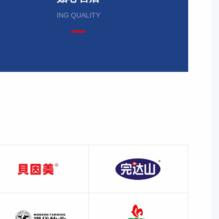
ING QUALITY