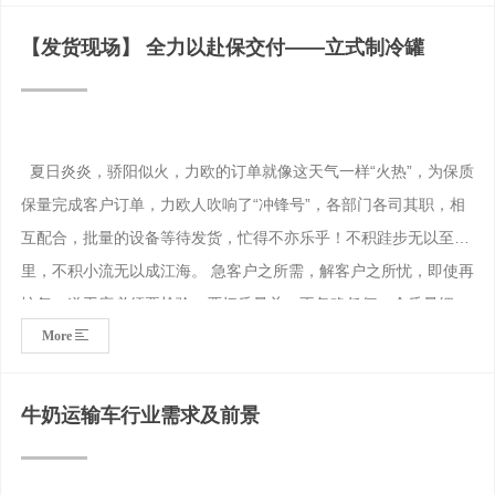
式牛奶制冷罐发货现场
【发货现场】 全力以赴保交付——立式制冷罐
夏日炎炎，骄阳似火，力欧的订单就像这天气一样“火热”，为保质
保量完成客户订单，力欧人吹响了“冲锋号”，各部门各司其职，相
互配合，批量的设备等待发货，忙得不亦乐乎！不积跬步无以至千
里，不积小流无以成江海。 急客户之所需，解客户之所忧，即使再
忙每一道工序必须要检验，严把质量关，不忽略任何一个质量细
More
节，为我们自己负责，更为客户负责。 不顾酷暑，力欧人用行动证
明。将高性能、高质量产品交付到客户手中，提升客户满意度，也
是公司所有员工统一的目标，坚定信心、衔接流畅的工序和不辞辛
牛奶运输车行业需求及前景
苦的精神，也是力欧人对“诚信”和“品质”的长期坚守。