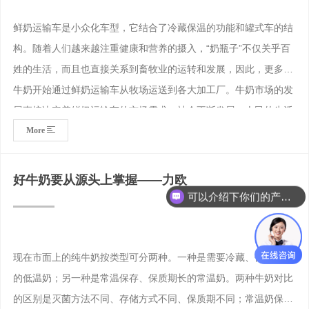
鲜奶运输车是小众化车型，它结合了冷藏保温的功能和罐式车的结
构。随着人们越来越注重健康和营养的摄入，“奶瓶子”不仅关乎百
姓的生活，而且也直接关系到畜牧业的运转和发展，因此，更多的
牛奶开始通过鲜奶运输车从牧场运送到各大加工厂。牛奶市场的发
展直接决定着鲜奶运输车的市场需求。社会不断发展，人民的生活
More
水平日益提高，牛奶以方便、营养等优点得到广大消费者高度认
可，这使得全国牛奶销售额逐年增长，市场前景较为可观。从目前
的情况看，国家出台的一些扶持奶业发展相关政策措施，比如农业
好牛奶要从源头上掌握——力欧
机械购机补贴项目（牛奶运输车(罐)、牛奶冷却罐、全日粮饲料搅
可以介绍下你们的产品么？
拌车），让农业生产经营者得到实惠，这样可促使牧场不断扩建，
产奶量也大幅增长，牛奶运输需求随之增加，牛奶运输市场也越来
越好。
现在市面上的纯牛奶按类型可分两种。一种是需要冷藏、保质期短
的低温奶；另一种是常温保存、保质期长的常温奶。两种牛奶对比
的区别是灭菌方法不同、存储方式不同、保质期不同；常温奶保存