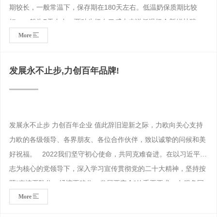
期较长，一般常温下，保存期在180天左右。低温奶保质期比较
短，一般为7天左右。两种牛奶在口感上来说低温奶会新鲜甘醇，
More
其实在营养成分上区别不是特别大，所以两种牛奶都可以放心喝。
低温牛奶和常温牛奶的区别：大家都知道牛奶好，但是你知道鲜奶
对奶源质量要求有多高么？原奶质量和原奶存储有一点疏忽，就做
发展永不止步,力创百年品牌!
不到鲜牛奶！ 力欧生产的全自动牛奶速冷系统设备可以将刚挤出
来的37℃温牛奶迅速冷却至2-4℃，这样能快速抑制细菌繁殖，锁
住新鲜奶源、保留牛奶的口感及营养，然后再进入力欧奶仓储存或
直接进入力欧牛奶运输车运往乳品厂。
发展永不止步 力创百年企业 值此辞旧迎新之际，力欧向关心支持
力欧的各级领导、各界朋友、各位合作伙伴，致以诚挚的问候和美
好祝福。 2022我们坚守初心使命，共同克难奋进。在以习近平同
志为核心的党领导下，深入学习宣传贯彻党的二十大精神，坚持按
照“疫情要防住、经济要稳住、发展要安全”的重要要求，在服务国
More
家农业食品健康产业科技中谋划高质量发展，稳住国民制造业贡献
力欧力量。2022全体员工立足本职岗位，坚持客户第—，生产第