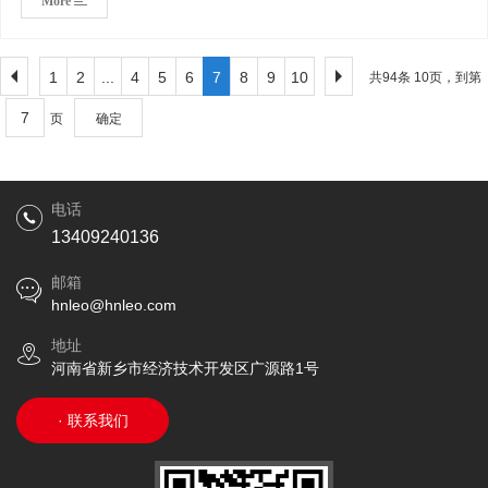
More
乳制品产业带来了质的变革。首先，力欧移动收奶平台具有高度的
移动性。它采用先进的移动技术，可以在各种复杂的地形中轻松穿
梭，无论是崎岖的山路还是广袤的草原，它都能轻松应对。这种移
1
2
...
4
5
6
7
8
9
10
共94条 10页，到第
动性大大提高了收奶的效率，减少了因为交通不便而带来的困扰。
页
确定
其次，力欧移动收奶平台拥有一站式的收奶功能。它集成了奶源采
集、检测、储存、运输等多项功能于一身，实现了从奶源到乳制品
生产线的无缝对接。这种一站式的服务模式，不仅简化了收奶流
电话
程，还大大提高了收奶的效率和安全性。
13409240136
邮箱
hnleo@hnleo.com
地址
河南省新乡市经济技术开发区广源路1号
· 联系我们