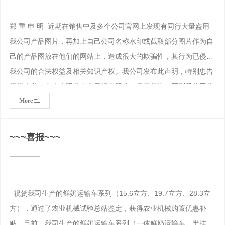
郑 重 申 明 近期在销售中及多个公司官网上发现有同行大量盗用
我公司产品图片，再加上自己公司名称水印或截取部分图片作为自
己的产品图放在他们的网站上，造成很大的欺骗性，其行为已侵犯
我公司的合法权益及相关知识产权。我公司发布此声明，特别忠告
侵权企业，自本声明发布之日起立即停止侵权行为，否则我公司将
More
追究法律责任，现将被盗用的部分照片予以公布：
此照片为我公司的实景拍摄，版权归公司所有，特此申明！
河南力欧畜牧装备科技有限公司
~~~喜报~~~
2023.5.18
祝贺我司生产的鲜奶运输车系列（15.6立方、19.7立方、28.3立
方），通过了农业机械试验总站鉴定，获得农业机械购置优惠补
贴。目前，我司生产的鲜奶运输车系列（一体鲜奶运输车、半挂式