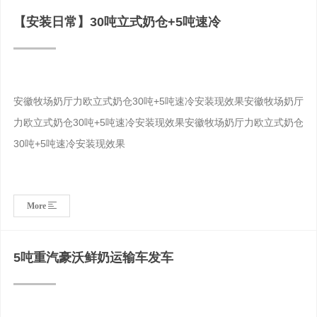
—，质量第—。以实际行动践行以厂为家，以生产为首要，不负使
【安装日常】30吨立式奶仓+5吨速冷
命，攻坚实干，时刻遵循“诚信、求实、创新、发展”的服务理念。
2023我们迎来了公司第24个周年。全公司上下统一思想进步，坚
持不断创新技木，坚定高科技发展、做好产业标杆力量，让力欧品
牌为更多乳品、牧场等提供高科技、智能化、人性化发展助力。 福
安徽牧场奶厅力欧立式奶仓30吨+5吨速冷安装现效果安徽牧场奶厅
启新岁，衷心祝愿大家新年快乐、身体健康、工作顺利、阖家幸
力欧立式奶仓30吨+5吨速冷安装现效果安徽牧场奶厅力欧立式奶仓
福！
30吨+5吨速冷安装现效果
河南力欧畜牧装备科技有限公司
总经理:祁才
More
5吨重汽豪沃鲜奶运输车发车