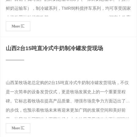
鲜奶运输车），制冷罐系列，TMR饲料搅拌车系列，均可享受国家
农机购置补贴优惠政策。 河南力欧畜
More
牧装备科技有限公司 2023年4
月6日
山西2台15吨直冷式牛奶制冷罐发货现场
山西某牧场老总定购的2台15吨直冷式牛奶制冷罐发货现场，不仅
是一次简单的设备发货仪式，更是牧场发展史上的一个重要里程
碑。它标志着牧场在提高产品质量、增强市场竞争力方面迈出了新
的步伐，也预示着牧场未来将迎来更加广阔的发展空间和美好前
景。让我们共同期待山西某牧场在未来的日子里绽放出更加璀璨的
More
光芒！山西2台15吨直冷式牛奶制冷罐打包现场山西2台15吨直冷